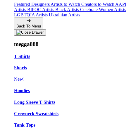
Featured Designers
Artists to Watch
Creators to Watch
AAPI
Artists
BIPOC Artists
Black Artists
Celebrate Women Artists
LGBTQIA Artists
Ukrainian Artists
Back To Menu
megga888
T-Shirts
Shorts
New!
Hoodies
Long Sleeve T-Shirts
Crewneck Sweatshirts
Tank Tops