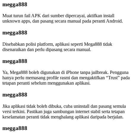
megga888
Muat turun fail APK dari sumber dipercayai, aktifkan install
unknown apps, dan pasang secara manual pada peranti Android.
megga888
Disebabkan polisi platform, aplikasi seperti Mega888 tidak
disenaraikan dan perlu dipasang secara manual.
megga888
Ya, Mega888 boleh digunakan di iPhone tanpa jailbreak. Pengguna
hanya perlu memasang profile rasmi dan mengaktifkan “Trust” pada
tetapan peranti sebelum menggunakan aplikasi.
megga888
Jika aplikasi tidak boleh dibuka, cuba uninstall dan pasang semula
versi terkini. Pastikan juga sambungan internet stabil serta tetapan
keselamatan peranti tidak menghalang aplikasi daripada berjalan.
megga888