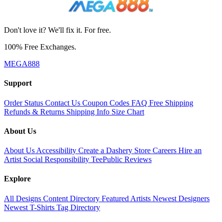
Don't love it? We'll fix it. For free.
100% Free Exchanges.
MEGA888
Support
Order Status
Contact Us
Coupon Codes
FAQ
Free Shipping
Refunds & Returns
Shipping Info
Size Chart
About Us
About Us
Accessibility
Create a Dashery Store
Careers
Hire an
Artist
Social Responsibility
TeePublic Reviews
Explore
All Designs
Content Directory
Featured Artists
Newest Designers
Newest T-Shirts
Tag Directory