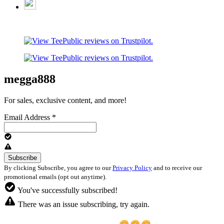
megga888
For sales, exclusive content, and more!
Email Address
*
By clicking Subscribe, you agree to our
Privacy Policy
and to receive our
promotional emails (opt out anytime).
You've successfully subscribed!
There was an issue subscribing, try again.