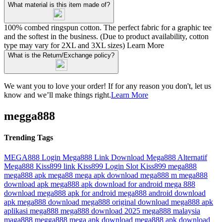
What material is this item made of?
100% combed ringspun cotton. The perfect fabric for a graphic tee
and the softest in the business. (Due to product availability, cotton
type may vary for 2XL and 3XL sizes)
Learn More
What is the Return/Exchange policy?
We want you to love your order! If for any reason you don't, let us
know and we’ll make things right.
Learn More
megga888
Trending Tags
MEGA888
Login Mega888
Link Download Mega888
Alternatif
Mega888
Kiss899 link
Kiss899 Login
Slot Kiss899
mega888
mega888 apk
mega88
mega apk
download mega888
m mega888
download apk
mega888 apk download for android
mega 888
download mega888 apk for android
mega888 android
download
apk mega888
download mega888 original
download mega888 apk
aplikasi mega888
mega888 download 2025
mega888 malaysia
maga888
megga888
mega apk download
mega888 apk download