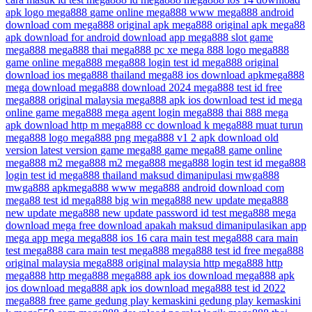
apk
logo mega888
game online mega888
www mega888 android
download com
mega888 original apk
mega888 original apk
mega88
apk download for android
download app mega888
slot game
mega888
mega888 thai
mega888 pc
xe mega 888
logo mega888
game online mega888
mega888 login test id
mega888 original
download ios
mega888 thailand
mega88 ios download
apkmega888
mega download
mega888 download 2024
mega888 test id free
mega888 original malaysia
mega888 apk ios download
test id mega
online game mega888
mega agent login
mega888 thai
888 mega
apk download
http m mega888 cc download
k mega888
muat turun
mega888
logo mega888 png
mega888 v1 2 apk download old
version latest version
game mega88
game mega88
game online
mega888
m2 mega888
m2 mega888
mega888 login test id
mega888
login test id
mega888 thailand
maksud dimanipulasi
mwga888
mwga888
apkmega888
www mega888 android download com
mega88 test id
mega888 big win
mega888 new update
mega888
new update
mega888 new update
password id test mega888
mega
download
mega free download
apakah maksud dimanipulasikan
app
mega
app mega
mega888 ios 16
cara main test mega888
cara main
test mega888
cara main test mega888
mega888 test id free
mega888
original malaysia
mega888 original malaysia
http mega888
http
mega888
http mega888
mega888 apk ios download
mega888 apk
ios download
mega888 apk ios download
mega888 test id 2022
mega888 free game
gedung play kemaskini
gedung play kemaskini