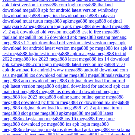
apk latest version
k.mega888.com login
mega888 thailand
download mega888 apk for android latest version
win8today
download mega888
mega ios download
mega888 malaysia
download
muat turun mega888
apkmega888
mega888 original
malaysia
k2.mega888.com login
apk mega888 download
mega888
v1 2 apk download old version
mega888 test id free
mega888
thailand
mega888 ios 16
download apk mega888 senang menang
mega888 v1 2 apk download old version latest version
mega apk
download for android latest version
mega888 pc
mega888 ios apk
id
test
mega888 login test id
mega888 apk malaysia
mega888 test id
2022
mega888 ios 2023
mega888 latest
mega888 ios 14 download
apk
k.mega888.com login
mega888 latest version
mega888 v1.0
apk download for android
www mega888 android download com
asia mega888 ios download
online mega888
mega888malaysia.app
mega888 app download
mega888 original download for android
apk latest version
mega888 original download for android apk
cara
main test mega888
mega88 ios download
download mega ios
mega888 ios 2023
mega888 online game
online game mega888
mega888 download pc
http m mega888 cc download
m2 mega888
mega888 original download ios
mega888_v1 2 apk
muat turun
mega888
slot game mega888
apkmega888
mega888 latest
mega888malaysia.app
mega888 ios 16
mega888 free game
mega888 download pc
mega888 ios apk
login mega888
mega888malaysia.app
mega ios
download apk mega888 versi lama
cara masuk id test mega888
id mega888
mega888 ios 14 download