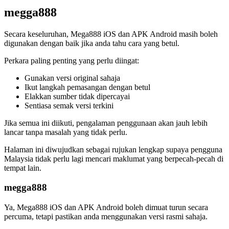
megga888
Secara keseluruhan, Mega888 iOS dan APK Android masih boleh
digunakan dengan baik jika anda tahu cara yang betul.
Perkara paling penting yang perlu diingat:
Gunakan versi original sahaja
Ikut langkah pemasangan dengan betul
Elakkan sumber tidak dipercayai
Sentiasa semak versi terkini
Jika semua ini diikuti, pengalaman penggunaan akan jauh lebih
lancar tanpa masalah yang tidak perlu.
Halaman ini diwujudkan sebagai rujukan lengkap supaya pengguna
Malaysia tidak perlu lagi mencari maklumat yang berpecah-pecah di
tempat lain.
megga888
Ya, Mega888 iOS dan APK Android boleh dimuat turun secara
percuma, tetapi pastikan anda menggunakan versi rasmi sahaja.