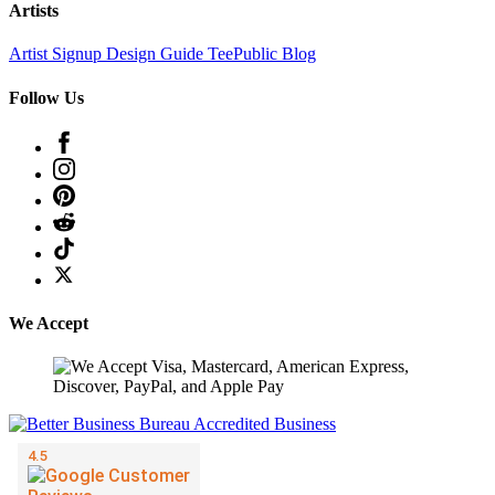
Artists
Artist Signup
Design Guide
TeePublic Blog
Follow Us
We Accept