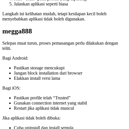
Jalankan aplikasi seperti biasa
Langkah ini kelihatan mudah, tetapi kesilapan kecil boleh
menyebabkan aplikasi tidak boleh digunakan.
megga888
Selepas muat turun, proses pemasangan perlu dilakukan dengan
teliti.
Bagi Android:
Pastikan storage mencukupi
Jangan block installation dari browser
Elakkan install versi lama
Bagi iOS:
Pastikan profile telah “Trusted”
Gunakan connection internet yang stabil
Restart jika aplikasi tidak muncul
Jika aplikasi tidak boleh dibuka:
Cuba uninstall dan install semula